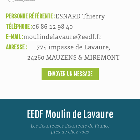
PERSONNE RÉFÉRENTE :
ESNARD Thierry
TÉLÉPHONE :
06 86 12 98 40
E-MAIL :
moulindelavaure@eedf.fr
ADRESSE :
774 impasse de Lavaure,
24260 MAUZENS & MIREMONT
ENVOYER UN MESSAGE
EEDF Moulin de Lavaure
Les Éclaireuses Éclaireurs de France
près de chez vous