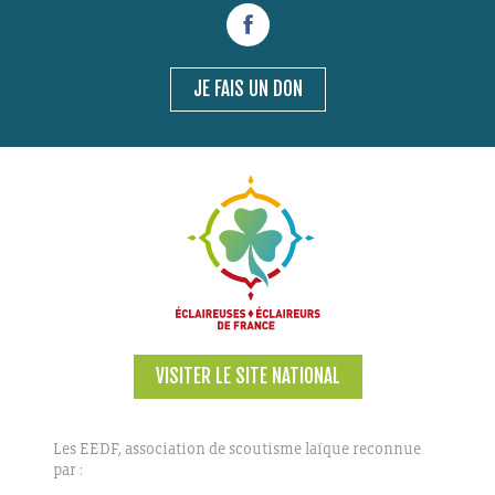
JE FAIS UN DON
VISITER LE SITE NATIONAL
Les EEDF, association de scoutisme laïque reconnue
par :