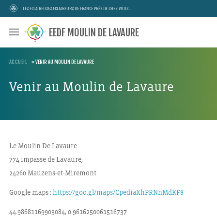
LES ECLAIREUSES ECLAIREURS DE FRANCE PRÈS DE CHEZ VOUS...
EEDF MOULIN DE LAVAURE
ACCUEIL
»
VENIR AU MOULIN DE LAVAURE
Venir au Moulin de Lavaure
Le Moulin De Lavaure
774 impasse de Lavaure,
24260 Mauzens-et-Miremont
Google maps :
https://goo.gl/maps/CpediaXhPRNnMdKF8
44.98681169903084, 0.9616250061516737